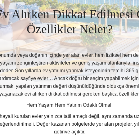
Ev Alırken Dikkat Edilmesi
Özellikler Neler?
onumda veya doğanın içinde yer alan evler, hem fiziksel hem de
yaşamı zenginleştiren aktiviteler ve geniş yaşam alanlarıyla, in
vadeder. Son yıllarda ev yatırımı yapmak isteyenlerin tercihi 365
rdıracak sayfiye evler… Ancak doğru bir seçim yapabilmek için bel
rmak, yapılan yatırımın değeri düşünüldüğünde oldukça önemli
yaşanacak evi alırken dikkat edilmesi gereken başlıca özellikler
Hem Yaşam Hem Yatırım Odaklı Olmalı
ayali kurulan evler yalnızca tatil amaçlı değil, aynı zamanda uzu
eğerlendirilmeli. Değer kazanan bölgelerde yer alan projeler, yı
getiriye açıktır.