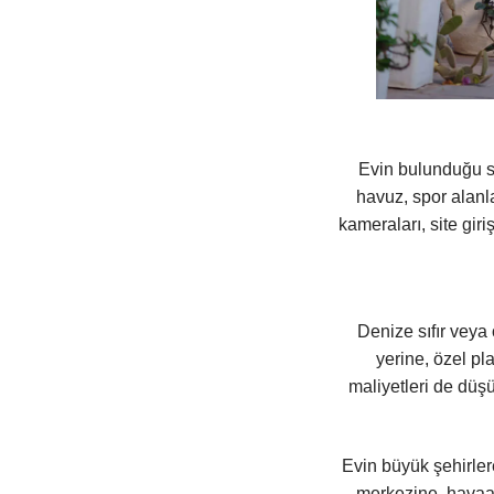
Evin bulunduğu si
havuz, spor alanla
kameraları, site giri
Denize sıfır veya ö
yerine, özel pla
maliyetleri de düş
Evin büyük şehirler
merkezine, havaa