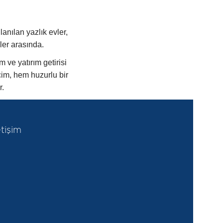
lanılan yazlık evler,
er arasında.
 ve yatırım getirisi
çim, hem huzurlu bir
r.
etişim