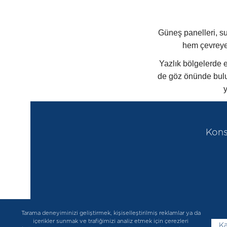
Güneş panelleri, su 
hem çevreye
Yazlık bölgelerde e
de göz önünde bulun
y
Kons
Tarama deneyiminizi geliştirmek, kişiselleştirilmiş reklamlar ya da
içerikler sunmak ve trafiğimizi analiz etmek için çerezleri
Ka