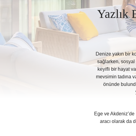
Yazlık 
Denize yakın bir k
sağlarken, sosyal 
keyifli bir hayat 
mevsimin tadına va
önünde bulundu
Ege ve Akdeniz’de h
aracı olarak da d