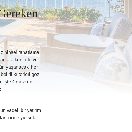
 Gereken
 zihinsel rahatlama
sanlara konforlu ve
 gün yaşanacak, her
irli kriterleri göz
. İşte 4 mevsim
:
n vadeli bir yatırım
llar içinde yüksek