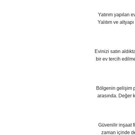
Yatırım yapılan e
Yalıtım ve altyap
Evinizi satın aldık
bir ev tercih edil
Bölgenin gelişim po
arasında. Değer 
Güvenilir inşaat f
zaman içinde de