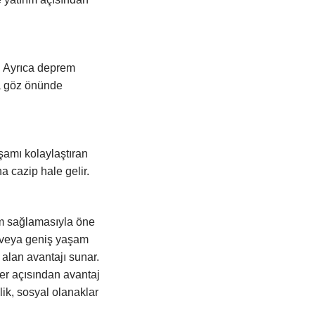
r. Ayrıca deprem
da göz önünde
aşamı kolaylaştıran
a cazip hale gelir.
am sağlamasıyla öne
r veya geniş yaşam
 alan avantajı sunar.
tler açısından avantaj
lik, sosyal olanaklar