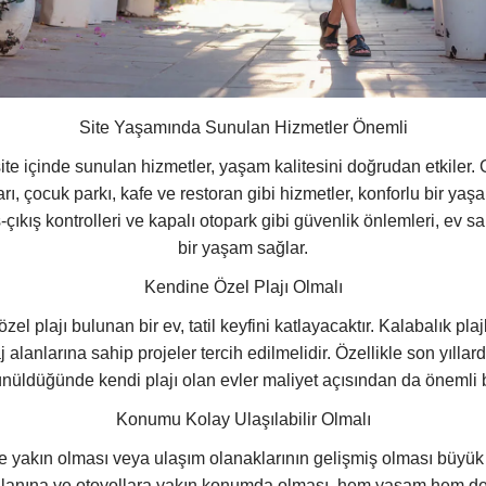
Site Yaşamında Sunulan Hizmetler Önemli
te içinde sunulan hizmetler, yaşam kalitesini doğrudan etkiler. G
rı, çocuk parkı, kafe ve restoran gibi hizmetler, konforlu bir ya
ş-çıkış kontrolleri ve kapalı otopark gibi güvenlik önlemleri, ev 
bir yaşam sağlar.
Kendine Özel Plajı Olmalı
zel plajı bulunan bir ev, tatil keyfini katlayacaktır. Kalabalık pla
j alanlarına sahip projeler tercih edilmelidir. Özellikle son yılla
ünüldüğünde kendi plajı olan evler maliyet açısından da önemli bi
Konumu Kolay Ulaşılabilir Olmalı
e yakın olması veya ulaşım olanaklarının gelişmiş olması büyük b
lanına ve otoyollara yakın konumda olması, hem yaşam hem de 