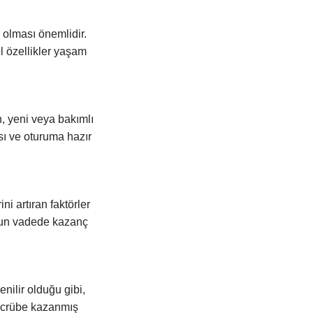
 olması önemlidir.
l özellikler yaşam
n, yeni veya bakımlı
sı ve oturuma hazır
ni artıran faktörler
zun vadede kazanç
enilir olduğu gibi,
tecrübe kazanmış