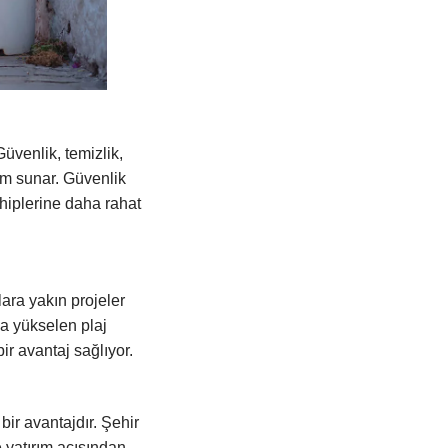
üvenlik, temizlik,
şam sunar. Güvenlik
sahiplerine daha rahat
jlara yakın projeler
rda yükselen plaj
r avantaj sağlıyor.
ir avantajdır. Şehir
yatırım açısından