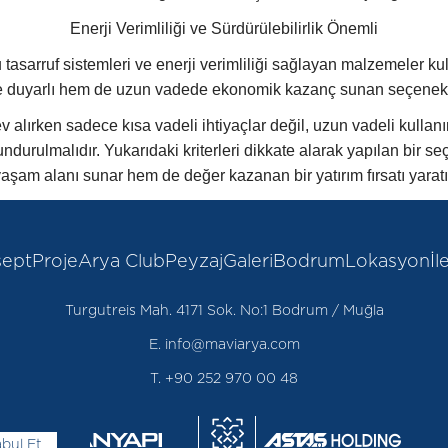
Enerji Verimliliği ve Sürdürülebilirlik Önemli
tasarruf sistemleri ve enerji verimliliği sağlayan malzemeler kul
 duyarlı hem de uzun vadede ekonomik kazanç sunan seçenekl
v alırken sadece kısa vadeli ihtiyaçlar değil, uzun vadeli kullanım
durulmalıdır. Yukarıdaki kriterleri dikkate alarak yapılan bir se
aşam alanı sunar hem de değer kazanan bir yatırım fırsatı yaratı
ept
Proje
Arya Club
Peyzaj
Galeri
Bodrum
Lokasyon
İl
Turgutreis Mah. 4171 Sok. No:1 Bodrum / Muğla
E. info@maviarya.com
T. +90 252 970 00 48
bul Et