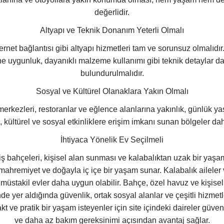
değerlidir.
Altyapı ve Teknik Donanım Yeterli Olmalı
nternet bağlantısı gibi altyapı hizmetleri tam ve sorunsuz olmalıdı
e uygunluk, dayanıklı malzeme kullanımı gibi teknik detaylar 
bulundurulmalıdır.
Sosyal ve Kültürel Olanaklara Yakın Olmalı
merkezleri, restoranlar ve eğlence alanlarına yakınlık, günlük y
a, kültürel ve sosyal etkinliklere erişim imkanı sunan bölgeler dah
İhtiyaca Yönelik Ev Seçilmeli
niş bahçeleri, kişisel alan sunması ve kalabalıktan uzak bir yaş
 mahremiyet ve doğayla iç içe bir yaşam sunar. Kalabalık ailele
n müstakil evler daha uygun olabilir. Bahçe, özel havuz ve kişisel
inde yer aldığında güvenlik, ortak sosyal alanlar ve çeşitli hizme
 ve pratik bir yaşam isteyenler için site içindeki daireler güven
ve daha az bakım gereksinimi açısından avantaj sağlar.